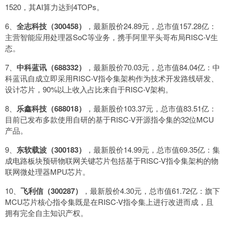
1520，其AI算力达到4TOPs。
6、
全志科技（300458）
，最新股价24.89元，总市值157.28亿：
主营智能应用处理器SoC等业务，携手阿里平头哥布局RISC-V生
态。
7、
中科蓝讯（688332）
，最新股价70.03元，总市值84.04亿：中
科蓝讯自成立即采用RISC-V指令集架构作为技术开发路线研发、
设计芯片，90%以上收入占比来自于RISC-V架构。
8、
乐鑫科技（688018）
，最新股价103.37元，总市值83.51亿：
目前已发布多款使用自研的基于RISC-V开源指令集的32位MCU
产品。
9、
东软载波（300183）
，最新股价14.99元，总市值69.35亿：集
成电路板块预研物联网关键芯片包括基于RISC-V指令集架构的物
联网微处理器MPU芯片。
10、
飞利信（300287）
，最新股价4.30元，总市值61.72亿：旗下
MCU芯片核心指令集既是在RISC-V指令集上进行改进而成，且
拥有完全自主知识产权。