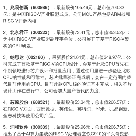
1、
兆易创新（603986）
，最新股价105.46元，总市值703.32
亿：是中国RISC-V产业联盟成员。公司MCU产品包括ARM核和
RISC-V开源内核。
2、
北京君正（300223）
，最新股价73.41元，总市值353.52亿：
为中国RISC-V产业联盟副理事单位，公司展开了基于RISC-V架
构的CPU研发。
3、
纳思达（002180）
，最新股价24.64元，总市值348.97亿：公
司完成了首款基于RISC-V的CPU设计，会基于此款CPU首先在
个别领域进行芯片设计和批量应用，通过使用量进一步验证此款
CPU的性能和可靠性。芯片批量验证完成后，会在一定范围内替
代目前使用的CPU。目前此款CPU核的验证基本完成，相关芯片
设计工作在进行中。公司会加大国产替代的力度。
4、
芯原股份（688521）
，最新股价53.34元，总市值266.57亿：
在RISC-V方面，西部数据、英伟达、英特尔、华米、兆易创新、
全志科技等使用公司产品。
5、
润和软件（300339）
，最新股价25.96元，总市值206.75亿：
推出了基于AI算力集成的RISC-V处理器玄铁C910的平头哥曳影