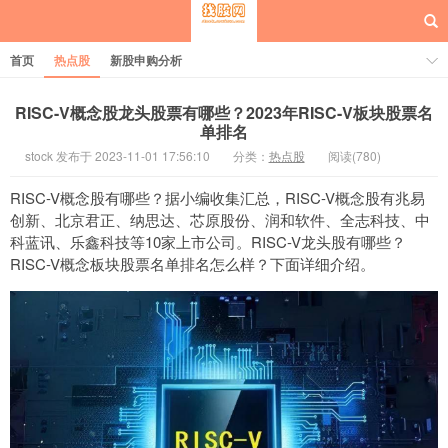
首页
热点股
新股申购分析
RISC-V概念股龙头股票有哪些？2023年RISC-V板块股票名
单排名
stock 发布于 2023-11-01 17:56:10
分类：
热点股
阅读(780)
每日概念股
RISC-V概念股有哪些？据小编收集汇总，RISC-V概念股有兆易
创新、北京君正、纳思达、芯原股份、润和软件、全志科技、中
科蓝讯、乐鑫科技等10家上市公司。RISC-V龙头股有哪些？
RISC-V概念板块股票名单排名怎么样？下面详细介绍。