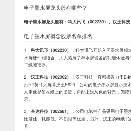
电子墨水屏龙头股有哪些？
电子墨水屏龙头股有：科大讯飞（002230）、汉王科技（
电子墨水屏概念股票名单排名：
1、
科大讯飞（002230）
：科大讯飞开始入局墨水屏领
水屏硬件相结合，大大拓展了墨水屏设备的功能体验与
子纸阅读器。
2、
汉王科技（002362）
：汉王科技一直积极致力于E-i
到9.7英寸大屏幕汉王E920，公司的电子墨水屏显
来更像是留在纸上的墨迹，再配上浅灰色的背景，阅读
示。
3、
奋达科技（002681）
：公司电纸书产品采用电子墨
比度佳、耗能低、不伤眼等优点，另外，汉王的电纸书
具。