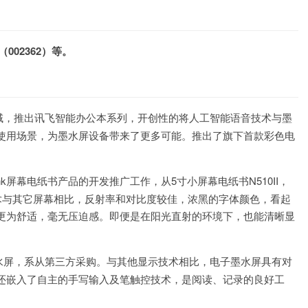
002362）等。
域，推出讯飞智能办公本系列，开创性的将人工智能语音技术与墨
使用场景，为墨水屏设备带来了更多可能。推出了旗下首款彩色电
nk屏幕电纸书产品的开发推广工作，从5寸小屏幕电纸书N510II，
示技术与其它屏幕相比，反射率和对比度较佳，浓黑的字体颜色，看起
更为舒适，毫无压迫感。即便是在阳光直射的环境下，也能清晰显
水屏，系从第三方采购。与其他显示技术相比，电子墨水屏具有对
还嵌入了自主的手写输入及笔触控技术，是阅读、记录的良好工