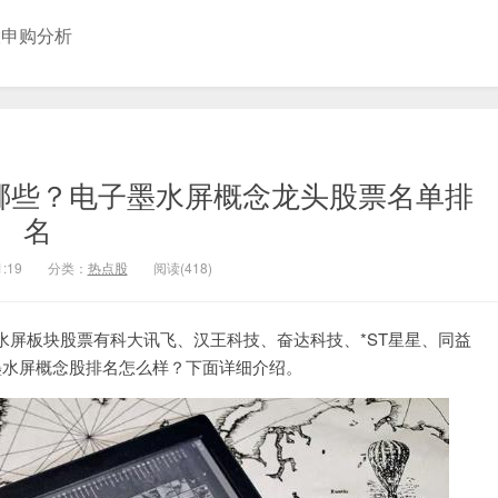
股申购分析
有哪些？电子墨水屏概念龙头股票名单排
名
1:19
分类：
热点股
阅读(418)
屏板块股票有科大讯飞、汉王科技、奋达科技、*ST星星、同益
墨水屏概念股排名怎么样？下面详细介绍。