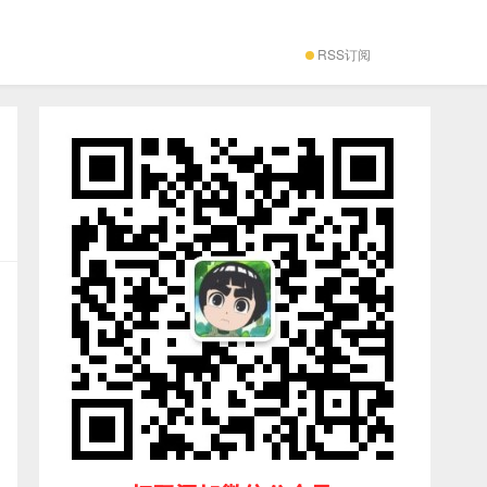
RSS订阅