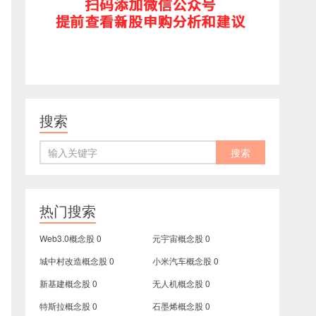
搜索
热门搜索
Web3.0概念股
0
元宇宙概念股
0
城中村改造概念股
0
小米汽车概念股
0
新基建概念股
0
无人机概念股
0
特斯拉概念股
0
石墨烯概念股
0