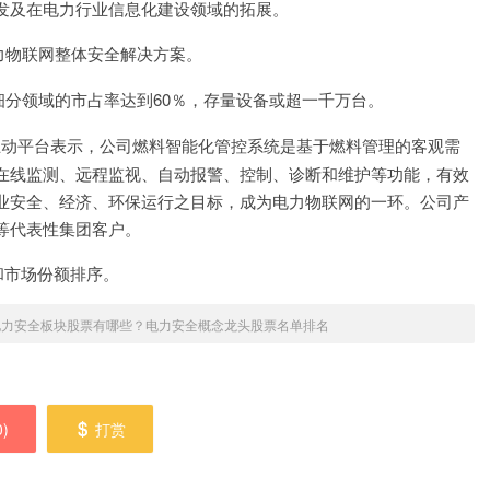
发及在电力行业信息化建设领域的拓展。
力物联网整体安全解决方案。
分领域的市占率达到60％，存量设备或超一千万台。
技在互动平台表示，公司燃料智能化管控系统是基于燃料管理的客观需
在线监测、远程监视、自动报警、控制、诊断和维护等功能，有效
业安全、经济、环保运行之目标，成为电力物联网的一环。公司产
等代表性集团客户。
和市场份额排序。
年电力安全板块股票有哪些？电力安全概念龙头股票名单排名
0
)
打赏