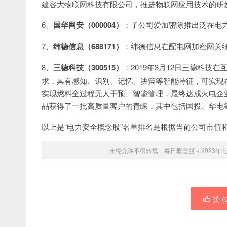
建容大物联网科技有限公司，推进物联网应用技术的研
6、
国华网安（000004）
：子公司爱加密除推出泛在电
7、
纬德信息（688171）
：纬德信息在配电网加密网关细
8、
三德科技（300515）
：2019年3月12日三德科
求，具有感知、识别、记忆、决策等智能特征，可实现
实现燃料全过程无人干预、智能管理，最终达成火电企
品获得了一批高质量客户的青睐，其中包括国投、华电
以上是“电力安全概念股”名单排名是根据当前公司市值
未经允许不得转载：
每日概念股
»
2023
赞 (