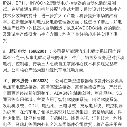
IP24、EP11、INVCON2.3驱动电机控制器的自动化装配及测
试。在新能源车用电机的装配与测试方面，通过设计技术和生产
技术及效率的提升，进一步扩大了产能，稳步提升市场的占有
率。在新能源车用电池及电源管理器方面，也进行了涉足，如电
池生产过程中的机器人自动搬运，以及48VDCDC控制器的装配
及测试生产线研发与生产方面，均有了良好的起步并实现了供
货。
9、
精进电动（688280）
：公司是新能源汽车电驱动系统国内领
军企业之一,从事电驱动系统的研发、生产、销售及服务,已对驱动
电机、控制器、传动三大总成自主掌握核心技术和实现完整布
局。公司核心产品为新能源汽车电驱动系统。
10、
徕木股份（603633）
：公司在新型连接器领域发开出多类高
电压高电流连接器、高清高速连接器、高频连接器产品，产品已
全面覆盖终端新能源整车、ADAS智能辅助驾驶、智能网联、5G
通讯等应用领域，主要应用于智能驾驶舱系统、辅助驾驶系统、
发动机系统、CDU、电池组、三电系统、充放电系统、域控制器
系统等。在汽车电子领域已实现对法雷奥集团、麦格纳集团、科
世达集团、比亚迪集团、宁德时代、蜂巢电驱、汇川技术、均胜
电子、马瑞利等国内外知名汽车零部件公司供货，将产品应用在