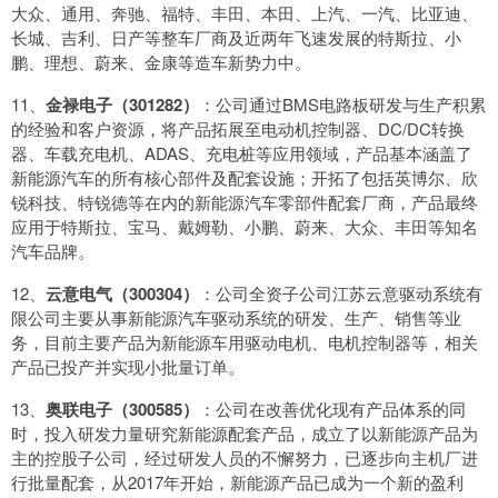
大众、通用、奔驰、福特、丰田、本田、上汽、一汽、比亚迪、
长城、吉利、日产等整车厂商及近两年飞速发展的特斯拉、小
鹏、理想、蔚来、金康等造车新势力中。
11、
金禄电子（301282）
：公司通过BMS电路板研发与生产积累
的经验和客户资源，将产品拓展至电动机控制器、DC/DC转换
器、车载充电机、ADAS、充电桩等应用领域，产品基本涵盖了
新能源汽车的所有核心部件及配套设施；开拓了包括英博尔、欣
锐科技、特锐德等在内的新能源汽车零部件配套厂商，产品最终
应用于特斯拉、宝马、戴姆勒、小鹏、蔚来、大众、丰田等知名
汽车品牌。
12、
云意电气（300304）
：公司全资子公司江苏云意驱动系统有
限公司主要从事新能源汽车驱动系统的研发、生产、销售等业
务，目前主要产品为新能源车用驱动电机、电机控制器等，相关
产品已投产并实现小批量订单。
13、
奥联电子（300585）
：公司在改善优化现有产品体系的同
时，投入研发力量研究新能源配套产品，成立了以新能源产品为
主的控股子公司，经过研发人员的不懈努力，已逐步向主机厂进
行批量配套，从2017年开始，新能源产品已成为一个新的盈利