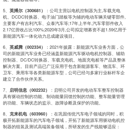
5、
英搏尔（300681）
：公司主营以电机控制器为主,车载充电
机、DCDC转换器、电子油门踏板等为辅的电动车辆关键零部件,
主要客户有吉利汽车、众泰汽车等;17年上半年,汽车零部件收入
2.17亿营收占比100%;2020年3月,公司拟定增募资不超1.59亿用于
新能源汽车一体化动力总成建设项目。
6、
英威腾（002334）
：2021年披露：新能源汽车业务方面，公
司的新能源汽车业务已经涵盖新能源汽车驱动电机控制器、辅助
控制器、DC/DC转换器、车载充电机、地面充电桩等产品及整体
解决方案。目前产品已广泛应用于包含新能源客车、物流车、环
卫车、乘用车等各类新能源车型，公司已经与多家行业标杆车企
建立了合作伙伴关系。
7、
启明信息（002232）
：启明公司开发的电动车车整车控制器
具有驱动控制的功能、制动能量回馈控制的功能、整车能量管理
的功能、车辆状态的监示、故障诊断及保护的功能。
8、
克来机电（603960）
：在巩固传统汽车电子领域的同时，积
极开拓新能源车的汽车电子领域，开拓了新能源车用驱动电机控
制器的组装及测试高端装备领域，所研发的生产线能够适应：