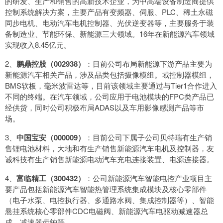
的研发、生产和销售的高新技术企业，为中高端设备制造商提供
控制系统解决方案，主要产品有变频器、伺服、PLC、稀土永磁
同步电机、电动汽车电机控制器、光伏逆变器等，主要服务于装
备制造业、节能环保、新能源三大领域。16年在新能源汽车领域
实现收入8.45亿元。
2、
鹏鼎控股（002938）
：目前公司布局新能源下游产品主要为
新能源汽车相关产品，涉及品类包括摄像模组。域控制器模组，
BMS软板，毫米波雷达等，目前该领域主要通过与Tier1合作进入
不同的终端。在汽车领域，公司应用于电池模块的FPC类产品已
经供货，同时公司积极布局ADAS以及车用影像感测产品等市
场。
3、
中国宝安（000009）
：目前公司下属子公司贝特瑞有生产销
售锂电池材料，大地和有生产销售新能源汽车电机及控制器，友
诚科技有生产销售新能源电动汽车充电连接装置、电源连接器。
4、
富临精工（300432）
：公司新能源汽车智能电控产业项目主
要产品包括新能源汽车智能热管理系统集成模块及核心零部件
（电子水泵、电控执行器、多通路水阀、集成控制器等）、智能
悬挂系统核心零部件CDC电磁阀、新能源汽车电驱动减速器总
成、减速器齿轴等。