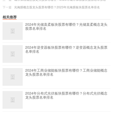
下一篇
光掩膜概念股龙头股票有哪些？2023年光掩膜板块股票名单排名
相关推荐
2024年光储直柔板块股票有哪些？光储直柔概念龙头
股票名单排名
2024年逆变器板块股票有哪些？逆变器概念龙头股票
名单排名
2024年工商业储能板块股票有哪些？工商业储能概念
龙头股票名单排名
2024年分布式光伏板块股票有哪些？分布式光伏概念
龙头股票名单排名