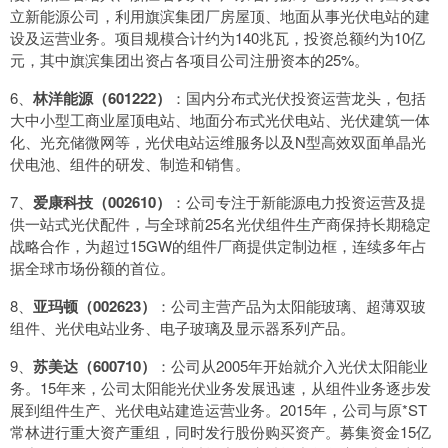
立新能源公司，利用旗滨集团厂房屋顶、地面从事光伏电站的建
设及运营业务。项目规模合计约为140兆瓦，投资总额约为10亿
元，其中旗滨集团出资占各项目公司注册资本的25%。
6、
林洋能源（601222）
：国内分布式光伏投资运营龙头，包括
大中小型工商业屋顶电站、地面分布式光伏电站、光伏建筑一体
化、光充储微网等，光伏电站运维服务以及N型高效双面单晶光
伏电池、组件的研发、制造和销售。
7、
爱康科技（002610）
：公司专注于新能源电力投资运营及提
供一站式光伏配件，与全球前25名光伏组件生产商保持长期稳定
战略合作，为超过15GW的组件厂商提供定制边框，连续多年占
据全球市场份额的首位。
8、
亚玛顿（002623）
：公司主营产品为太阳能玻璃、超薄双玻
组件、光伏电站业务、电子玻璃及显示器系列产品。
9、
苏美达（600710）
：公司从2005年开始就介入光伏太阳能业
务。15年来，公司太阳能光伏业务发展迅速，从组件业务逐步发
展到组件生产、光伏电站建造运营业务。2015年，公司与原*ST
常林进行重大资产重组，同时发行股份购买资产。募集资金15亿