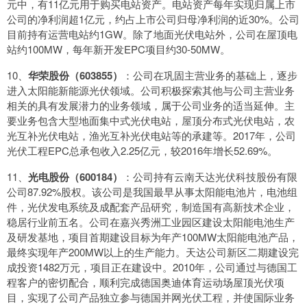
元中，有11亿元用于购买电站资产。电站资产每年实现归属上市
公司的净利润超1亿元，约占上市公司归母净利润的近30%。公司
目前持有运营电站约1GW。除了地面光伏电站外，公司在屋顶电
站约100MW，每年新开发EPC项目约30-50MW。
10、
华荣股份（603855）
：公司在巩固主营业务的基础上，逐步
进入太阳能新能源光伏领域。公司积极探索其他与公司主营业务
相关的具有发展潜力的业务领域，属于公司业务的适当延伸。主
要业务包含大型地面集中式光伏电站，屋顶分布式光伏电站，农
光互补光伏电站，渔光互补光伏电站等的承建等。2017年，公司
光伏工程EPC总承包收入2.25亿元，较2016年增长52.69%。
11、
光电股份（600184）
：公司持有云南天达光伏科技股份有限
公司87.92%股权。该公司是我国最早从事太阳能电池片，电池组
件，光伏发电系统及成配套产品研究，制造国有高新技术企业，
稳居行业前五名。公司在嘉兴秀洲工业园区建设太阳能电池生产
及研发基地，项目首期建设目标为年产100MW太阳能电池产品，
最终实现年产200MW以上的生产能力。天达公司新区二期建设完
成投资1482万元，项目正在建设中。2010年，公司通过与德国工
程客户的密切配合，顺利完成德国奥迪体育运动场屋顶光伏项
目，实现了公司产品独立参与德国并网光伏工程，并使国际业务