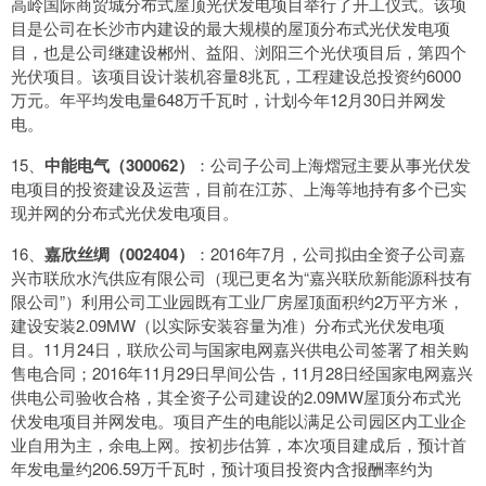
高岭国际商贸城分布式屋顶光伏发电项目举行了开工仪式。该项
目是公司在长沙市内建设的最大规模的屋顶分布式光伏发电项
目，也是公司继建设郴州、益阳、浏阳三个光伏项目后，第四个
光伏项目。该项目设计装机容量8兆瓦，工程建设总投资约6000
万元。年平均发电量648万千瓦时，计划今年12月30日并网发
电。
15、
中能电气（300062）
：公司子公司上海熠冠主要从事光伏发
电项目的投资建设及运营，目前在江苏、上海等地持有多个已实
现并网的分布式光伏发电项目。
16、
嘉欣丝绸（002404）
：2016年7月，公司拟由全资子公司嘉
兴市联欣水汽供应有限公司（现已更名为“嘉兴联欣新能源科技有
限公司”）利用公司工业园既有工业厂房屋顶面积约2万平方米，
建设安装2.09MW（以实际安装容量为准）分布式光伏发电项
目。11月24日，联欣公司与国家电网嘉兴供电公司签署了相关购
售电合同；2016年11月29日早间公告，11月28日经国家电网嘉兴
供电公司验收合格，其全资子公司建设的2.09MW屋顶分布式光
伏发电项目并网发电。项目产生的电能以满足公司园区内工业企
业自用为主，余电上网。按初步估算，本次项目建成后，预计首
年发电量约206.59万千瓦时，预计项目投资内含报酬率约为