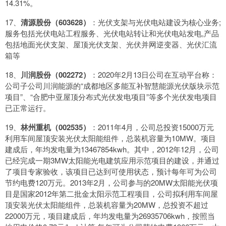
14.31%。
17、
清源股份（603628）
：光伏支架与光伏电站建设为核心业务;
服务包括光伏电站工程服务、光伏电站转让和光伏电站发电,产品
包括地面光伏支架、屋顶光伏支架、光伏并网逆变器、光伏汇流
箱等
18、
川润股份（002272）
：2020年2月13日公司在互动平台称：
公司子公司川润能源的“成都地区多能互补智慧能源光伏版块示范
项目”、“合肥中亚屋顶分布式光伏发电项目”等多个光伏发电项目
已正常运行。
19、
林州重机（002535）
：2011年4月，公司总投资15000万元
利用车间屋顶安装光伏太阳能组件，总装机容量为10MW。项目
建成后，年均发电量为13467854kwh。其中，2012年12月，公司
已经完成一期3MW太阳能光电建筑应用示范项目的建设，并通过
了项目专家验收，该项目已达到可使用状态，预计每年可为公司
节约电费120万元。2013年2月，公司参与的20MW太阳能光伏项
目是国家2012年第二批金太阳示范工程项目，公司拟利用车间屋
顶安装光伏太阳能组件，总装机容量为20MW，总投资不超过
22000万元，项目建成后，年均发电量为26935706kwh，按照当