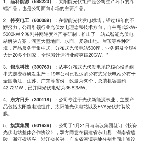
1、
晶科能源（688223）
：太阳能光伏组件是公司生产环节的终
端产品，也是公司面向市场的主要产品。
2、
特变电工（600089）
：在智能光伏发电领域，经过18年的不
懈努力，公司引领行业光伏发电理念和技术方向，自主完成3kW-
5000kW全系列并网逆变器产品研制，推出了一站式智能光伏电
站解决方案，涵盖大型地面、水面、复杂山地、屋顶等各种环
境，产品服务于集中式、分布式光伏电站500座，业务遍及全球4
大洲20多个国家，全球累计运行业绩突破20GW。”
3、
锦浪科技（300763）
：从事分布式光伏发电系统核心设备组
串式逆变器研发生产；19年公司已投运的分布式光伏电站分布于
全国浙江、江苏、广东等省份，数量为60个，总装机容量约
42.72MW，已并网光伏电站为35.82MW。
4、
东方日升（300118）
：公司专注于光伏新能源事业，主要产
品包括太阳能电池组件、太阳能光伏电站以及EVA光伏封装胶
膜。
5、
旗滨集团（601636）
：公司于1月21日与南玻集团签订《投资
光伏电站整体合作协议》，双方同意在福建省东山县、湖南省醴
陵、浙江省绍兴、浙江省长兴、广东省河源等地分别共同出资设