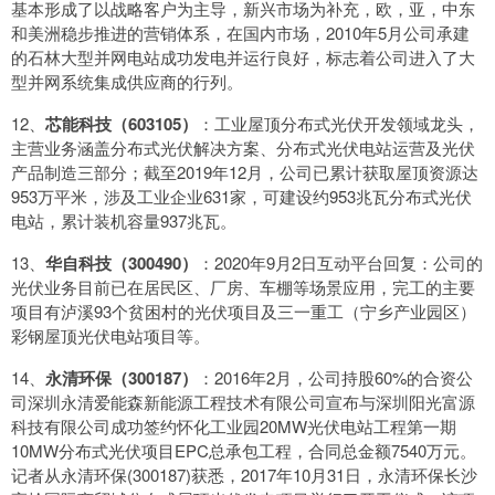
基本形成了以战略客户为主导，新兴市场为补充，欧，亚，中东
和美洲稳步推进的营销体系，在国内市场，2010年5月公司承建
的石林大型并网电站成功发电并运行良好，标志着公司进入了大
型并网系统集成供应商的行列。
12、
芯能科技（603105）
：工业屋顶分布式光伏开发领域龙头，
主营业务涵盖分布式光伏解决方案、分布式光伏电站运营及光伏
产品制造三部分；截至2019年12月，公司已累计获取屋顶资源达
953万平米，涉及工业企业631家，可建设约953兆瓦分布式光伏
电站，累计装机容量937兆瓦。
13、
华自科技（300490）
：2020年9月2日互动平台回复：公司的
光伏业务目前已在居民区、厂房、车棚等场景应用，完工的主要
项目有泸溪93个贫困村的光伏项目及三一重工（宁乡产业园区）
彩钢屋顶光伏电站项目等。
14、
永清环保（300187）
：2016年2月，公司持股60%的合资公
司深圳永清爱能森新能源工程技术有限公司宣布与深圳阳光富源
科技有限公司成功签约怀化工业园20MW光伏电站工程第一期
10MW分布式光伏项目EPC总承包工程，合同总金额7540万元。
记者从永清环保(300187)获悉，2017年10月31日，永清环保长沙