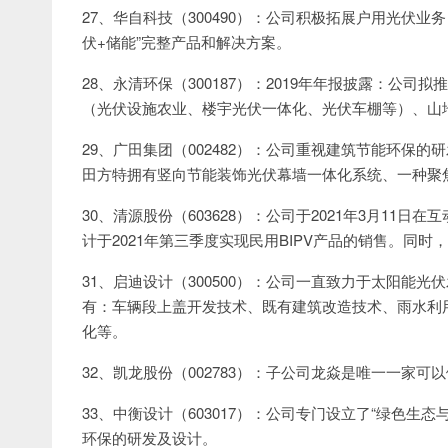
27、华自科技（300490）：公司积极拓展户用光伏
伏+储能”完整产品和解决方案。
28、永清环保（300187）：2019年年报披露：公
（光伏设施农业、楼宇光伏一体化、光伏车棚等）、山
29、广田集团（002482）：公司重视建筑节能环保
田方特拥有竖向节能装饰光伏幕墙一体化系统、一种聚
30、清源股份（603628）：公司于2021年3月11日
计于2021年第三季度实现民用BIPV产品的销售。同时
31、启迪设计（300500）：公司一直致力于太阳能
有：车辆段上盖开发技术、既有建筑改造技术、雨水利
化等。
32、凯龙股份（002783）：子公司龙焱是唯一一家可
33、中衡设计（603017）：公司专门设立了“绿色生
环保的研发及设计。