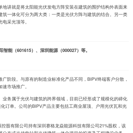
单地讲就是将太阳能光伏发电方阵安装在建筑的围护结构外表面来
建筑一体化可分为两大类：一类是光伏方阵与建筑的结合。另一类
光电采光顶等。
智能（601615）、深圳能源（000027）等。
商业推广阶段。与原有的制造业标准化产品不同，BIPV终端客户分散，
加速市场推广。
IPV）业务属于光伏与建筑的跨界领域，目前已经形成了规模化的碲化
规模化订单。公司的BIPV产品主要包括工商业屋顶、户用光伏瓦和光
能源控股有限公司持有深圳赛格龙焱能源科技有限公司21%股权，该
展分布式光伏电站和光伏建筑一体化项目的投资及工程建设业务。