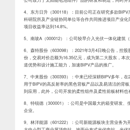
4、东方日升（300118）：目前公司正在研究多款B
科研院所及产业链协同单位等合作共同推进项目产业化落
项目收益率达到14.8%。
5、南玻A（000012）：公司较早介入光伏一体化建筑
6、森特股份（603098）：2021年3月4日晚公告，
份，交易对价总额为16.35亿元，成为第二大股东，本次
道优势和设计施工能力，加速BIPV产品的推广。
7、中来股份（300393）：中来已经深耕BIPV多年，
用于BIPV的高反射率的黑色背板产品以及易清洁的背
到应用，此外，公司开发的柔性组件及柔性前板材料也有
8、特锐德（300001）：公司是中国最大的箱变研
企业。
9、林洋能源（601222）：公司新能源板块主营业
大中小型工商业屋顶电站、地面分布式光伏电站、光伏