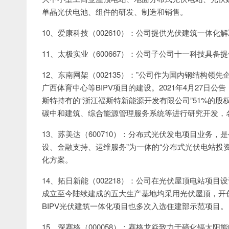
单晶光伏电池、组件的研发、制造和销售。
10、爱康科技（002610）：公司提供光伏建筑一体化
11、太极实业（600667）：公司子公司十一科技具备
12、东南网架（002135）：”公司作为国内钢结构
广西体育中心等BIPV项目的建设。2021年4月27
斯特持有的“浙江福斯特新能源开发有限公司”51%的
碳中和建筑、综合能源管理服务系统等进行研究开发，
13、苏美达（600710）：分布式光伏发电项目业务
设、金融支持、运维服务”为一体的“分布式光伏电站投资
化方案。
14、拓日新能（002218）：公司在光伏屋顶电站项
成立至今陆续建成的五大生产基地均采用光伏屋顶，开创
BIPV光伏建筑一体化项目也多次入选住建部示范项目。
15、深赛格（000058）：赛格龙焱致力于碲化镉太