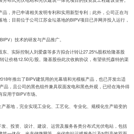
IPV产品，并已申请相关发明专利和实用新型专利；此外，公司正在与
地；目前位于公司江苏金坛基地的BIPV项目已并网并投入运行，
（BIPV）技术的研发与产品推广。
控股股东、实际控制人刘爱森等多方拟合计转让27.25%股权给隆基股
转让价格12.50元/股。隆基股份此次收购协议，有望依托森特的渠
在2018年推出了BIPV建筑用的光幕墙和光模板产品，也已开发出适
板产品，且公司的黑色组件兼具双面发电和黑色外观，已经在海外得
应用于BIPV市场。
发、生产基地，完全实现工业化、工艺化、专业化、规模化生产箱变的
务为开发、投资、设计、建设、运营及服务各类分布式光伏电站，包括
建筑一体化、光充储微网等，光伏电站运维服务以及N型高效双面