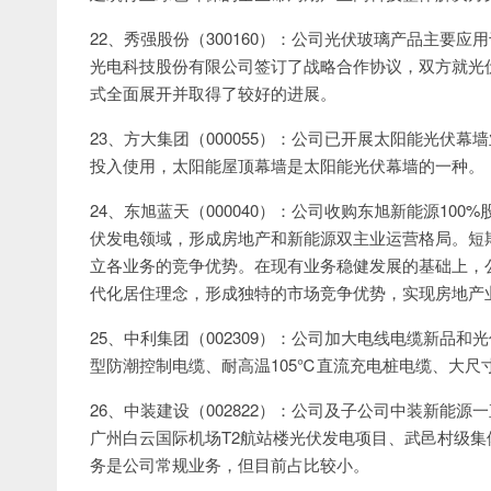
22、秀强股份（300160）：公司光伏玻璃产品主要
光电科技股份有限公司签订了战略合作协议，双方就光
式全面展开并取得了较好的进展。
23、方大集团（000055）：公司已开展太阳能光伏
投入使用，太阳能屋顶幕墙是太阳能光伏幕墙的一种。
24、东旭蓝天（000040）：公司收购东旭新能源1
伏发电领域，形成房地产和新能源双主业运营格局。短
立各业务的竞争优势。在现有业务稳健发展的基础上，公
代化居住理念，形成独特的市场竞争优势，实现房地产
25、中利集团（002309）：公司加大电线电缆新品
型防潮控制电缆、耐高温105℃直流充电桩电缆、大尺寸1
26、中装建设（002822）：公司及子公司中装新能
广州白云国际机场T2航站楼光伏发电项目、武邑村级
务是公司常规业务，但目前占比较小。