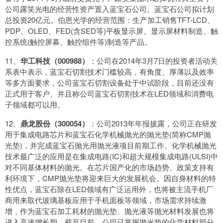
公司露笑光电的经营性资产置入蓝宝石公司。蓝宝石公司拟计划
总投资20亿元。伯恩光学的经营范围：生产加工销售TFT-LCD、
PDP、OLED、FED(含SED等)平板显示屏、显示屏材料制造、触
控系统(触控屏幕、触控组件等)制造等产品。
11、
华工科技（000988）
：公司在2014年3月7日的投资者活动关
系表中表示，蓝宝石切割技术门槛较高，有角度、厚薄以及效率
等多方面要求，公司蓝宝石切割设备处于中试阶段，目前还没有
正式用于客户。并且称公司蓝宝石切割技术在LED领域和消费电
子领域都可以用。
12、
鼎龙股份（300054）
：公司2013年年报披露，公司正在研发
用于集成电路芯片和蓝宝石化学机械抛光的抛光垫(简称CMP抛
光垫)，并完成蓝宝石抛光用抛光液项目前期工作。化学机械抛光
技术最广泛的应用是在集成电路(IC)和超大规模集成电路(ULSI)中
对不同基体材料的抛光。在芯片国产化的市场趋势、政策支持有
利环境下，CMP抛光垫将迎来巨大的发展机会。因自身材料的特
性优点，蓝宝石除在LED领域有广泛运用外，也将被主流手机厂
商用来取代玻璃基板应用于手机面板等领域，市场需求持续激
增，作为蓝宝石加工耗材的抛光垫、抛光液等抛光材料发展也将
进入高速增长期。截至目前，公司已掌握抛光垫的化学材料部分