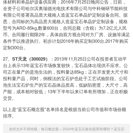
体材料和单晶炉设备供应商；2016年7月25日晚间公告，日前，
全资子公司哈尔滨奥瑞德光电技术有限公司与中科钢研节能科技
有限公司签署高品质大规格人造蓝宝石单晶炉定制设备合同。据
悉，合同标的为高品质大规格人造蓝宝石单晶炉定制设备，规格
型号为ARD-85kg,数量600台，合同总额（含税）为7.2亿元人民
币。合同履行期限2年，具体由双方视合同对方厂房、设施等满足
条件予以推进执行。初步计划2016年购买定制300台,2017年购买
定制300台。
27、
ST天龙（300029）
：2013年11月25日公司在投资者互动平
台上表示13年蓝宝石市场恢复较快，宝石晶体出现供不应求。公
司正在量产的是泡生法的，投料量达85kg；正在开发更大尺寸和
投料量产品，同时，倒模法的宝石炉也处于工艺试验阶段。公司
泡生法宝石炉生产的宝石晶体品质高，低缺陷密度，大尺寸，高
产能，成本相对较低；13年下半年以来订单有所增加，正在积极
交货。
以上是“蓝宝石概念股”名单排名是根据当前公司市值和市场份额
排序。
未经允许不得转载：
每日概念股
»
2024年蓝宝石板块股票有哪些？蓝宝石