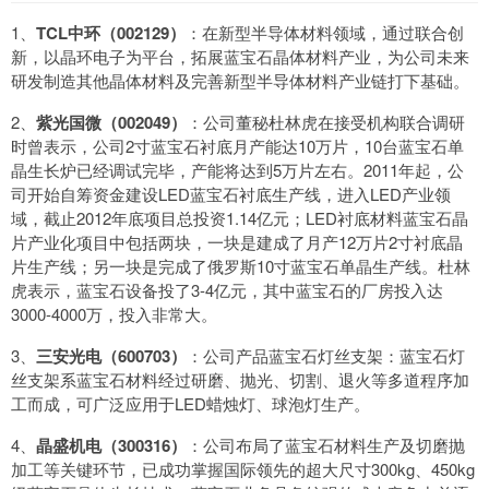
1、
TCL中环（002129）
：在新型半导体材料领域，通过联合创
新，以晶环电子为平台，拓展蓝宝石晶体材料产业，为公司未来
研发制造其他晶体材料及完善新型半导体材料产业链打下基础。
2、
紫光国微（002049）
：公司董秘杜林虎在接受机构联合调研
时曾表示，公司2寸蓝宝石衬底月产能达10万片，10台蓝宝石单
晶生长炉已经调试完毕，产能将达到5万片左右。2011年起，公
司开始自筹资金建设LED蓝宝石衬底生产线，进入LED产业领
域，截止2012年底项目总投资1.14亿元；LED衬底材料蓝宝石晶
片产业化项目中包括两块，一块是建成了月产12万片2寸衬底晶
片生产线；另一块是完成了俄罗斯10寸蓝宝石单晶生产线。杜林
虎表示，蓝宝石设备投了3-4亿元，其中蓝宝石的厂房投入达
3000-4000万，投入非常大。
3、
三安光电（600703）
：公司产品蓝宝石灯丝支架：蓝宝石灯
丝支架系蓝宝石材料经过研磨、抛光、切割、退火等多道程序加
工而成，可广泛应用于LED蜡烛灯、球泡灯生产。
4、
晶盛机电（300316）
：公司布局了蓝宝石材料生产及切磨抛
加工等关键环节，已成功掌握国际领先的超大尺寸300kg、450kg