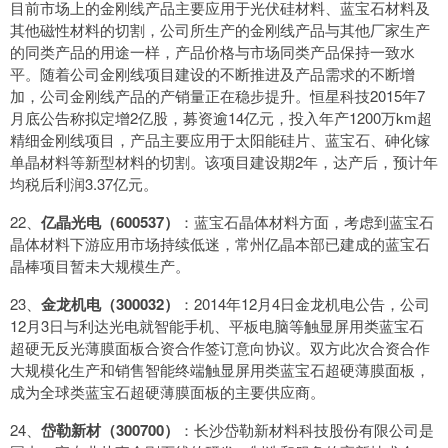
目前市场上的金刚线产品主要应用于光伏硅材料、蓝宝石材料及
其他磁性材料的切割，公司所生产的金刚线产品与其他厂家生产
的同类产品的用途一样，产品价格与市场同类产品保持一致水
平。随着公司金刚线项目建设的不断推进及产品需求的不断增
加，公司金刚线产品的产销量正在稳步提升。恒星科技2015年7
月底公告称拟定增2亿股，募资逾14亿元，投入年产1200万km超
精细金刚线项目，产品主要应用于太阳能硅片、蓝宝石、砷化镓
单晶材料等新型材料的切割。该项目建设期2年，达产后，预计年
均税后利润3.37亿元。
22、
亿晶光电（600537）
：蓝宝石晶体材料方面，考虑到蓝宝石
晶体材料下游应用市场持续低迷，常州亿晶本部已建成的蓝宝石
晶棒项目暂未大规模生产。
23、
金龙机电（300032）
：2014年12月4日金龙机电公告，公司
12月3日与利达光电就智能手机、平板电脑等触显屏用类蓝宝石
超硬无反光薄膜面板合资合作签订意向协议。双方此次合资合作
大规模化生产和销售智能终端触显屏用类蓝宝石超硬薄膜面板，
成为全球类蓝宝石超硬薄膜面板的主要供应商。
24、
岱勒新材（300700）
：长沙岱勒新材料科技股份有限公司是