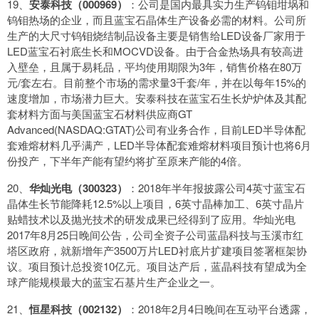
19、
安泰科技（000969）
：公司是国内最具实力生产钨钼坩埚和
钨钼热场的企业，而且蓝宝石晶体生产设备必需的材料。公司所
生产的大尺寸钨钼烧结制品设备主要是销售给LED设备厂家用于
LED蓝宝石衬底生长和MOCVD设备。由于合金热场具有较高进
入壁垒，且属于易耗品，平均使用期限为3年，销售价格在80万
元/套左右。目前整个市场的需求量3千套/年，并在以每年15%的
速度增加，市场潜力巨大。安泰科技在蓝宝石生长炉炉体及其配
套材料方面与美国蓝宝石材料供应商GT
Advanced(NASDAQ:GTAT)公司有业务合作，目前LED半导体配
套难熔材料几乎满产，LED半导体配套难熔材料项目预计也将6月
份投产，下半年产能有望约将扩至原来产能的4倍。
20、
华灿光电（300323）
：2018年半年报披露公司4英寸蓝宝石
晶体生长节能降耗12.5%以上项目，6英寸晶棒加工、6英寸晶片
贴蜡技术以及抛光技术的研发成果已经得到了应用。华灿光电
2017年8月25日晚间公告，公司全资子公司蓝晶科技与玉溪市红
塔区政府，就新增年产3500万片LED衬底片扩建项目签署框架协
议。项目预计总投资10亿元。项目达产后，蓝晶科技有望成为全
球产能规模最大的蓝宝石基片生产企业之一。
21、
恒星科技（002132）
：2018年2月4日晚间在互动平台透露，