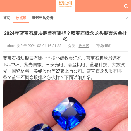
首页
热点股
新股申购分析
2024年蓝宝石板块股票有哪些？蓝宝石概念龙头股票名单排
名
stock 发布于 2024-02-04 16:21:28
分类：
热点股
阅读(456)
每日概念股
蓝宝石板块股票有哪些？据小编收集汇总，蓝宝石板块股票有
TCL中环、紫光国微、三安光电、晶盛机电、蓝思科技、大族激
光、国瓷材料、美畅股份等27家上市公司。蓝宝石龙头股有哪
些？蓝宝石概念股排名怎么样？下面详细介绍。