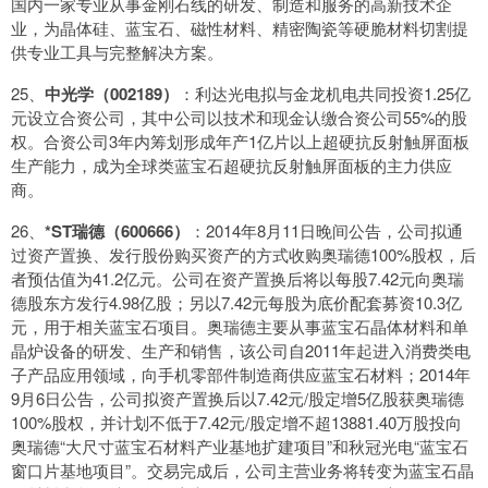
国内一家专业从事金刚石线的研发、制造和服务的高新技术企
业，为晶体硅、蓝宝石、磁性材料、精密陶瓷等硬脆材料切割提
供专业工具与完整解决方案。
25、
中光学（002189）
：利达光电拟与金龙机电共同投资1.25亿
元设立合资公司，其中公司以技术和现金认缴合资公司55%的股
权。合资公司3年内筹划形成年产1亿片以上超硬抗反射触屏面板
生产能力，成为全球类蓝宝石超硬抗反射触屏面板的主力供应
商。
26、
*ST瑞德（600666）
：2014年8月11日晚间公告，公司拟通
过资产置换、发行股份购买资产的方式收购奥瑞德100%股权，后
者预估值为41.2亿元。公司在资产置换后将以每股7.42元向奥瑞
德股东方发行4.98亿股；另以7.42元每股为底价配套募资10.3亿
元，用于相关蓝宝石项目。奥瑞德主要从事蓝宝石晶体材料和单
晶炉设备的研发、生产和销售，该公司自2011年起进入消费类电
子产品应用领域，向手机零部件制造商供应蓝宝石材料；2014年
9月6日公告，公司拟资产置换后以7.42元/股定增5亿股获奥瑞德
100%股权，并计划不低于7.42元/股定增不超13881.40万股投向
奥瑞德“大尺寸蓝宝石材料产业基地扩建项目”和秋冠光电“蓝宝石
窗口片基地项目”。交易完成后，公司主营业务将转变为蓝宝石晶