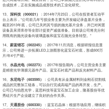
合成技术，正在实施成品成形技术的工业化研究。
13、
深科技（000021）
：2014年7月23日，公司在投资者互动平
台上表示，“公司前几年亏损业务主要为开发磁记录盘基片业务，
截至2013年底，公司已关闭其亏损的抛光基片业务，并已对闲置
设备及呆滞库存等全部计提资产减值准备。目前该公司将充分利
用既有的抛光设备向玻璃盖板和蓝宝石抛光业务转型。”
14、
蔚蓝锂芯（002245）
：2017年11月消息，根据研报信息显
示，公司将进一步拓展LED上游图形化蓝宝石衬底，形成600万
片/年4寸产能。
15、
水晶光电（002273）
：2017年报告期内，公司主营业务主要
是精密光学薄膜元器件产品、蓝宝石衬底产品和反光材料产品。
16、
东尼电子（603595）
：公司具有从金属材料到金刚石切割线
成品的完整加工链条，可以自行完成高端产品的再开发，生产。
公司已与伯恩光学，蓝思科技等蓝宝石加工企业，隆基股份等优
秀硅片生产企业建立了良好的合作关系。
17、
天通股份（600330）
：蓝宝石晶体：根据市场应用，继续积