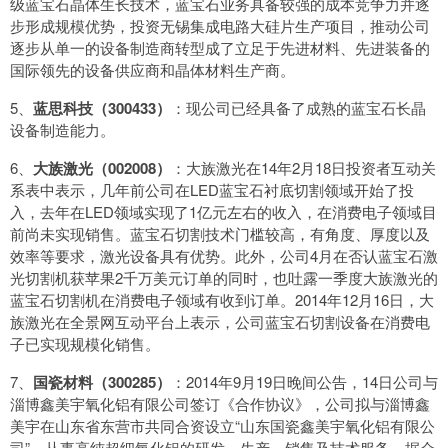
级蓝宝石晶体生长技术，蓝宝石业务具备较强的成本竞争力并逐
步形成规模优势，投资无锡集成电路大硅片生产项目，推动公司
逐步从单一的设备制造商转型成了立足于先进材料、先进装备的
国际领先的设备供应商和晶体材料生产商。
5、
蓝思科技（300433）
：现公司已经具备了成熟的蓝宝石长晶
设备制造能力。
6、
大族激光（002008）
：大族激光在14年2月18日投资者互动关
系表中表示，几年前公司在LED蓝宝石衬底切割领域开始了投
入，去年在LED领域实现了1亿元左右的收入，在消费电子领域目
前尚未实现销售。蓝宝石切割技术门槛较高，有角度、厚度以及
效率等要求，激光设备具有优势。此外，公司4月在否认蓝宝石激
光切割机获苹果2千万美元订单的同时，也吐露一季度大族激光的
蓝宝石切割机在消费电子领域有收到订单。2014年12月16日，大
族激光在全景网互动平台上表示，公司蓝宝石切割设备在消费电
子已实现规模化销售。
7、
国瓷材料（300285）
：2014年9月19日晚间公告，14日公司与
淄博鑫美宇氧化铝有限公司签订《合作协议》，公司拟与淄博鑫
美宇在山东省东营市共同合资设立“山东国瓷鑫美宇氧化铝有限公
司”，从事高纯超细氧化铝的研发、生产、销售及技术服务。据介