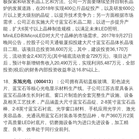
极探索和研发长晶工艺和方法。公司一方面要继续坚持自制长晶
炉的发展道路，在2018年实现400公斤晶锭投产，以及研发600公
斤以上更大级别的晶锭，以提升技术竞争力；另一方面根据市场
需求，公司正在实施大尺寸蓝宝石长晶二期，以进一步提升产
能，扩大6英寸以上晶棒制造规模，以满足未来LED照明、
MiniLED和MicroLED对大尺寸晶棒的市场需求。2017年9月27日
晚间公告，控股子公司天通银厦拟投建大尺寸蓝宝石晶体长晶项
目二期。该项目总投资38,600万元，其中，建设投资36,170万
元，流动资金2,430万元(其中铺底流动资金729万元)。项目达产
后，预计年新增销售收入20,490万元，实现利润5,487万元，全部
投资(税后)的财务内部投资收益率达16.8%以上。
18、
东旭光电（000413）
：公司拥有高铝盖板玻璃、彩色滤光
片、蓝宝石等核心光电显示材料生产线。子公司江苏吉星具备从
蓝宝石晶体生长到衬底、窗口片制造的全套完整生产设施、设备
及相关工艺技术，产品涵盖大尺寸蓝宝石晶锭、2-8英寸蓝宝石晶
棒、2-8英寸蓝宝石衬底、光学窗口材料、手机应用光学片、激光
美容晶条、光通讯用蓝宝石封装条等类型品种，年产360万片2英
寸高质量LED衬底片。切磨抛设备均为进口先进设备，加工精
度、良率、效率处于同行业前列。