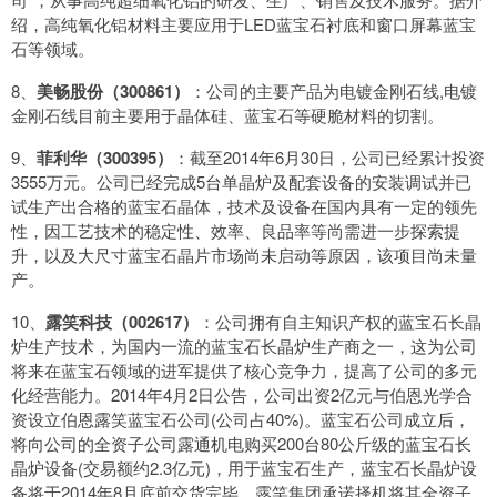
绍，高纯氧化铝材料主要应用于LED蓝宝石衬底和窗口屏幕蓝宝
石等领域。
8、
美畅股份（300861）
：公司的主要产品为电镀金刚石线,电镀
金刚石线目前主要用于晶体硅、蓝宝石等硬脆材料的切割。
9、
菲利华（300395）
：截至2014年6月30日，公司已经累计投资
3555万元。公司已经完成5台单晶炉及配套设备的安装调试并已
试生产出合格的蓝宝石晶体，技术及设备在国内具有一定的领先
性，因工艺技术的稳定性、效率、良品率等尚需进一步探索提
升，以及大尺寸蓝宝石晶片市场尚未启动等原因，该项目尚未量
产。
10、
露笑科技（002617）
：公司拥有自主知识产权的蓝宝石长晶
炉生产技术，为国内一流的蓝宝石长晶炉生产商之一，这为公司
将来在蓝宝石领域的进军提供了核心竞争力，提高了公司的多元
化经营能力。2014年4月2日公告，公司出资2亿元与伯恩光学合
资设立伯恩露笑蓝宝石公司(公司占40%)。蓝宝石公司成立后，
将向公司的全资子公司露通机电购买200台80公斤级的蓝宝石长
晶炉设备(交易额约2.3亿元)，用于蓝宝石生产，蓝宝石长晶炉设
备将于2014年8月底前交货完毕。露笑集团承诺择机将其全资子